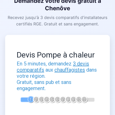
Demandez votre devis gratuit à
Chenôve
Recevez jusqu'à 3 devis comparatifs d'installateurs
certifiés RGE. Gratuit et sans engagement.
Devis Pompe à chaleur
En 5 minutes, demandez
3 devis
comparatifs
aux
chauffagistes
dans
votre région.
Gratuit, sans pub et sans
engagement.
1
2
3
4
5
6
7
8
9
10
11